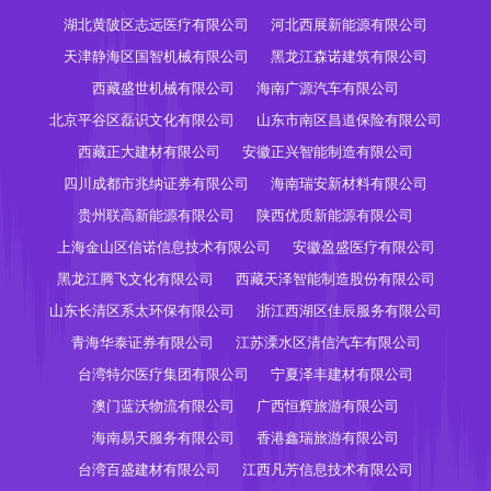
湖北黄陂区志远医疗有限公司
河北西展新能源有限公司
天津静海区国智机械有限公司
黑龙江森诺建筑有限公司
西藏盛世机械有限公司
海南广源汽车有限公司
北京平谷区磊识文化有限公司
山东市南区昌道保险有限公司
西藏正大建材有限公司
安徽正兴智能制造有限公司
四川成都市兆纳证券有限公司
海南瑞安新材料有限公司
贵州联高新能源有限公司
陕西优质新能源有限公司
上海金山区信诺信息技术有限公司
安徽盈盛医疗有限公司
黑龙江腾飞文化有限公司
西藏天泽智能制造股份有限公司
山东长清区系太环保有限公司
浙江西湖区佳辰服务有限公司
青海华泰证券有限公司
江苏溧水区清信汽车有限公司
台湾特尔医疗集团有限公司
宁夏泽丰建材有限公司
澳门蓝沃物流有限公司
广西恒辉旅游有限公司
海南易天服务有限公司
香港鑫瑞旅游有限公司
台湾百盛建材有限公司
江西凡芳信息技术有限公司